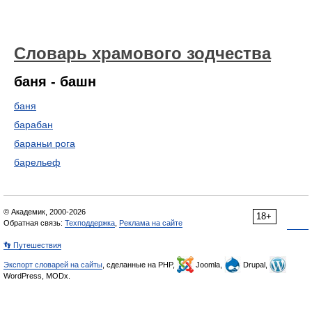
Словарь храмового зодчества
баня - башн
баня
барабан
бараньи рога
барельеф
© Академик, 2000-2026
18+
Обратная связь:
Техподдержка
,
Реклама на сайте
👣 Путешествия
Экспорт словарей на сайты
, сделанные на PHP,
Joomla,
Drupal,
WordPress, MODx.